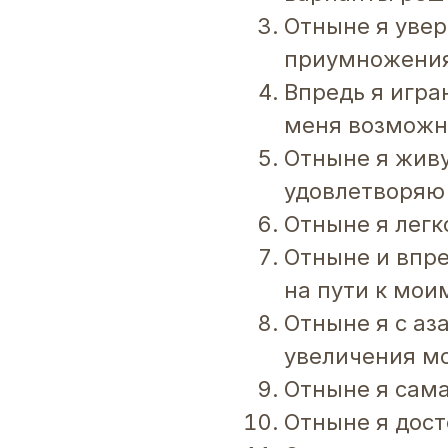
Отныне я увер
приумножения
Впредь я игр
меня возможн
Отныне я живу
удовлетворяю 
Отныне я легк
Отныне и впре
на пути к мои
Отныне я с аз
увеличения мо
Отныне я сам
Отныне я дост