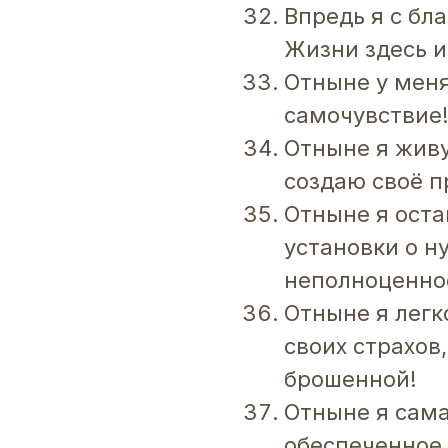
Впредь я с б
Жизни здесь и
Отныне у меня
самочувствие
Отныне я живу
создаю своё п
Отныне я оста
установки о н
неполноценно
Отныне я легк
своих страхов
брошенной!
Отныне я сама
обеспеченное