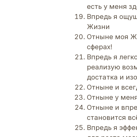
есть у меня зд
Впредь я ощущ
Жизни
Отныне моя Жи
сферах!
Впредь я легк
реализую возм
достатка и из
Отныне и всег
Отныне у меня
Отныне и впр
становится вс
Впредь я эффе