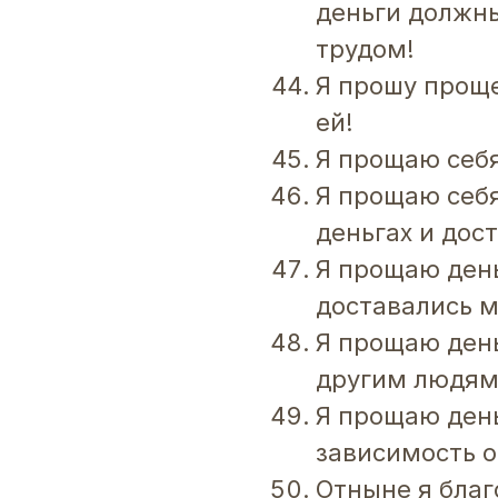
деньги должн
трудом!
Я прошу проще
ей!
Я прощаю себя
Я прощаю себя
деньгах и дос
Я прощаю день
доставались м
Я прощаю день
другим людям
Я прощаю день
зависимость о
Отныне я благ