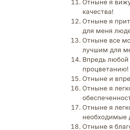
Отныне я вижу
качества!
Отныне я прит
для меня люд
Отныне все мо
лучшим для м
Впредь любой 
процветанию!
Отныне и впре
Отныне я легк
обеспеченност
Отныне я легк
необходимые д
Отныне я благ