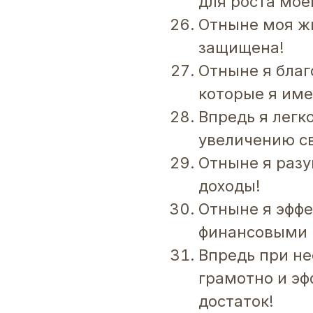
для роста мое
Отныне моя жи
защищена!
Отныне я благ
которые я им
Впредь я легк
увеличению св
Отныне я раз
доходы!
Отныне я эффе
финансовыми 
Впредь при не
грамотно и э
достаток!