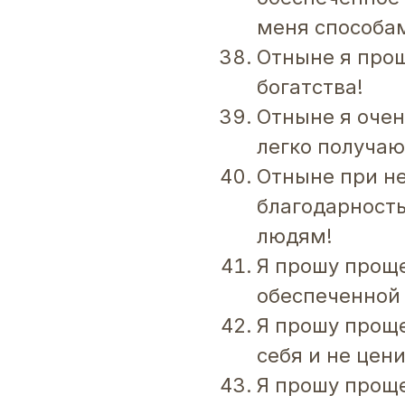
меня способа
Отныне я прощ
богатства!
Отныне я очен
легко получаю 
Отныне при не
благодарност
людям!
Я прошу прощен
обеспеченной 
Я прошу прощен
себя и не цени
Я прошу прощен