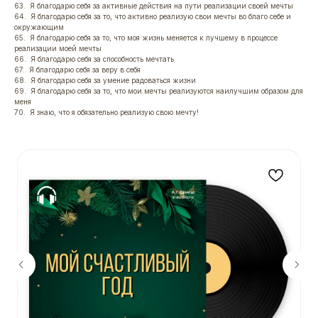
63. Я благодарю себя за активные действия на пути реализации своей мечты
64. Я благодарю себя за то, что активно реализую свои мечты во благо себе и
окружающим
65. Я благодарю себя за то, что моя жизнь меняется к лучшему в процессе
реализации моей мечты
66. Я благодарю себя за способность мечтать
67. Я благодарю себя за веру в себя
68. Я благодарю себя за умение радоваться жизни
69. Я благодарю себя за то, что мои мечты реализуются наилучшим образом для
меня
70. Я знаю, что я обязательно реализую свою мечту!