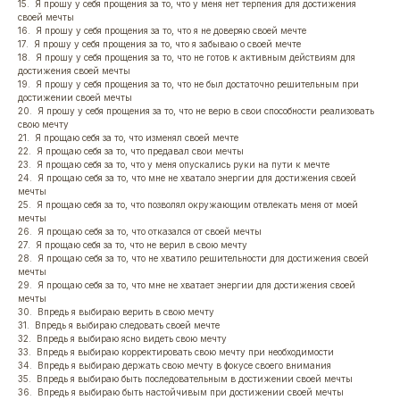
15. Я прошу у себя прощения за то, что у меня нет терпения для достижения
своей мечты
16. Я прошу у себя прощения за то, что я не доверяю своей мечте
17. Я прошу у себя прощения за то, что я забываю о своей мечте
18. Я прошу у себя прощения за то, что не готов к активным действиям для
достижения своей мечты
19. Я прошу у себя прощения за то, что не был достаточно решительным при
достижении своей мечты
20. Я прошу у себя прощения за то, что не верю в свои способности реализовать
свою мечту
21. Я прощаю себя за то, что изменял своей мечте
22. Я прощаю себя за то, что предавал свои мечты
23. Я прощаю себя за то, что у меня опускались руки на пути к мечте
24. Я прощаю себя за то, что мне не хватало энергии для достижения своей
мечты
25. Я прощаю себя за то, что позволял окружающим отвлекать меня от моей
мечты
26. Я прощаю себя за то, что отказался от своей мечты
27. Я прощаю себя за то, что не верил в свою мечту
28. Я прощаю себя за то, что не хватило решительности для достижения своей
мечты
29. Я прощаю себя за то, что мне не хватает энергии для достижения своей
мечты
30. Впредь я выбираю верить в свою мечту
31. Впредь я выбираю следовать своей мечте
32. Впредь я выбираю ясно видеть свою мечту
33. Впредь я выбираю корректировать свою мечту при необходимости
34. Впредь я выбираю держать свою мечту в фокусе своего внимания
35. Впредь я выбираю быть последовательным в достижении своей мечты
36. Впредь я выбираю быть настойчивым при достижении своей мечты