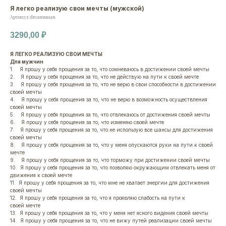
Я легко реализую свои мечты (мужской)
Артикул:
dreamsman
3290,00
₽
Я ЛЕГКО РЕАЛИЗУЮ СВОИ МЕЧТЫ
Для мужчин
1. Я прошу у себя прощения за то, что сомневаюсь в достижении своей мечты
2. Я прошу у себя прощения за то, что не действую на пути к своей мечте
3. Я прошу у себя прощения за то, что не верю в свои способности в достижении
своей мечты
4. Я прошу у себя прощения за то, что не верю в возможность осуществления
своей мечты
5. Я прошу у себя прощения за то, что отвлекаюсь от достижения своей мечты
6. Я прошу у себя прощения за то, что изменяю своей мечте
7. Я прошу у себя прощения за то, что не использую все шансы для достижения
своей мечты
8. Я прошу у себя прощения за то, что у меня опускаются руки на пути к своей
мечте
9. Я прошу у себя прощения за то, что торможу при достижении своей мечты
10. Я прошу у себя прощения за то, что позволяю окружающим отвлекать меня от
движения к своей мечте
11. Я прошу у себя прощения за то, что мне не хватает энергии для достижения
своей мечты
12. Я прошу у себя прощения за то, что я проявляю слабость на пути к
своей мечте
13. Я прошу у себя прощения за то, что у меня нет ясного видения своей мечты
14. Я прошу у себя прощения за то, что не вижу путей реализации своей мечты