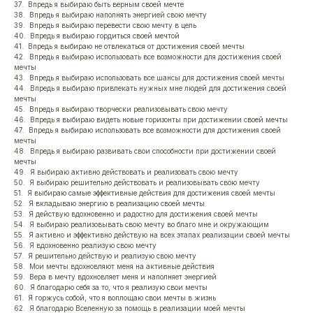
37. Впредь я выбираю быть верным своей мечте
38. Впредь я выбираю наполнять энергией свою мечту
39. Впредь я выбираю перевести свою мечту в цель
40. Впредь я выбираю гордиться своей мечтой
41. Впредь я выбираю не отвлекаться от достижения своей мечты
42. Впредь я выбираю использовать все возможности для достижения своей
мечты
43. Впредь я выбираю использовать все шансы для достижения своей мечты
44. Впредь я выбираю привлекать нужных мне людей для достижения своей
мечты
45. Впредь я выбираю творчески реализовывать свою мечту
46. Впредь я выбираю видеть новые горизонты при достижении своей мечты
47. Впредь я выбираю использовать все возможности для достижения своей
мечты
48. Впредь я выбираю развивать свои способности при достижении своей
мечты
49. Я выбираю активно действовать и реализовать свою мечту
50. Я выбираю решительно действовать и реализовывать свою мечту
51. Я выбираю самые эффективные действия для достижения своей мечты
52. Я вкладываю энергию в реализацию своей мечты
53. Я действую вдохновенно и радостно для достижения своей мечты
54. Я выбираю реализовывать свою мечту во благо мне и окружающим
55. Я активно и эффективно действую на всех этапах реализации своей мечты
56. Я вдохновенно реализую свою мечту
57. Я решительно действую и реализую свою мечту
58. Мои мечты вдохновляют меня на активные действия
59. Вера в мечту вдохновляет меня и наполняет энергией
60. Я благодарю себя за то, что я реализую свои мечты
61. Я горжусь собой, что я воплощаю свои мечты в жизнь
62. Я благодарю Вселенную за помощь в реализации моей мечты