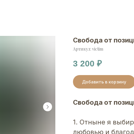
Свобода от пози
Артикул:
victim
3 200
₽
Добавить в корзину
Свобода от пози
1. Отныне я выбир
любовью и благод