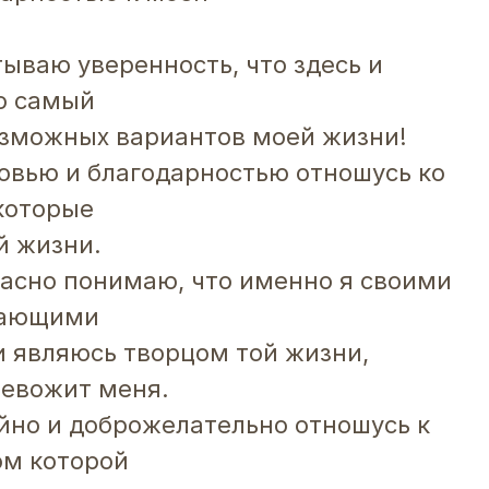
тываю уверенность, что здесь и
ю самый
озможных вариантов моей жизни!
бовью и благодарностью отношусь ко
которые
й жизни.
расно понимаю, что именно я своими
кающими
и являюсь творцом той жизни,
ревожит меня.
ойно и доброжелательно отношусь к
ом которой