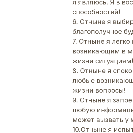
я являюсь. Я в во
способностей!
6. Отныне я выби
благополучное бу
7. Отныне я легк
возникающим в м
жизни ситуациям
8. Отныне я спок
любые возникающ
жизни вопросы!
9. Отныне я запр
любую информаци
может вызвать у м
10.Отныне я испы