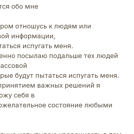
тся обо мне
!
ором отношусь к людям или
вой информации,
таться испугать меня.
енно посылаю подальше тех людей
массовой
рые будут пытаться испугать меня.
 принятием важных решений я
ожу себя в
рожелательное состояние любыми