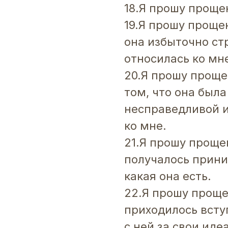
18.Я прошу проще
19.Я прошу проще
она избыточно ст
относилась ко мн
20.Я прошу проще
том, что она была
несправедливой 
ко мне.
21.Я прошу прощен
получалось прини
какая она есть.
22.Я прошу прощен
приходилось всту
с ней за свои иде