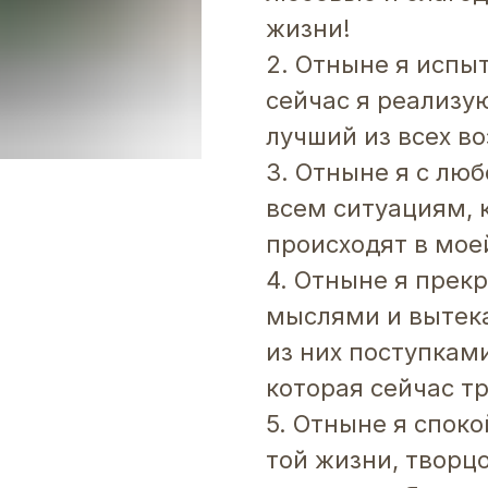
жизни!
2. Отныне я испы
сейчас я реализу
лучший из всех в
3. Отныне я с лю
всем ситуациям, 
происходят в мое
4. Отныне я прек
мыслями и выте
из них поступкам
которая сейчас т
5. Отныне я спок
той жизни, творц