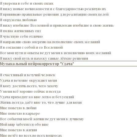
Я уверена в себе и своих силах
Я вижу новые возможности и с благодарностью реализую их
Я принимаю правильные решения для реализации своих целей
Я окружена любовью
Я вижу изобилие Вселенной и привлекаю изобилие в свою жизнь
Я полна жизненных сил
Я чувствую себя отлично
Я направляю свою энергию на исполнение своих желаний
Я в согласии с собой и со Вселенной
Все мои пути и опыты ведут меня к исполнению моих желаний
Я вижу свой путь и нахожу самые лёгкие решения
Музыкальный нейрокорректор "Удача"
Я счастливый и везучий человек
Удача и везение окружают меня
Я могу достичь всего, чего захочу
У меня всё хорошо сейчас и всегда
Удача приходит ко мне легко и без усилий
Жизнь всегда даёт мне то, что лучше для меня
Мне повезло в любви
Мне повезло в карьере
Все события моей жизни ведут меня к лучшему
Мой мир заботится обо мне
Мне повезло в жизни
Мне везёт во всех во всех вопросах