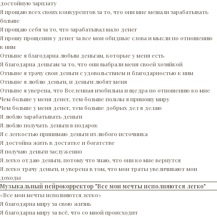
достойную зарплату
Я прощаю всех своих конкурентов за то, что они мне мешали зарабатывать
больше
Я прощаю себя за то, что зарабатывал мало денег
Я прошу прощения у денег за все мои обидные слова и мысли по отношению
к ним
Отныне я благодарна любым деньгам, которые у меня есть
Я благодарна деньгам за то, что они выбрали меня своей хозяйкой
Отныне я трачу свои деньги с удовольствием и благодарностью к ним
Отныне я люблю деньги, и деньги любят меня
Отныне я уверена, что Вселенная изобильна и щедра по отношению ко мне
Чем больше у меня денег, тем больше пользы я приношу миру
Чем больше у меня денег, тем больше добрых дел я делаю
Я люблю зарабатывать деньги
Я люблю получать деньги в подарок
Я с легкостью принимаю деньги из любого источника
Я достойна жить в достатке и богатстве
Я получаю деньги заслуженно
Я легко отдаю деньги, потому что знаю, что они ко мне вернутся
Я легко трачу деньги, и уверена в том, что мои траты увеличивают мои
доходы
Музыкальный нейрокорректор "Все мои мечты исполняются легко"
«Все мои мечты исполняются легко»
Я благодарна миру за свою жизнь
Я благодарна миру за всё, что со мной происходит