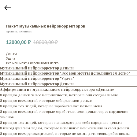
Пакет музыкальных нейрокорректоров
Артикул:
packmusic
12000,00
₽
18000,00
₽
Деньги
Удача
Все мои мечты исполняются легко
Музыкальный нейрокорректор Деньги
Музыкальный нейрокорректор "Все мои мечты исполняются легко"
Музыкальный нейрокорректор "Удача"
Музыкальный нейрокорректор Деньги
Аффирмации из музыкального нейрокорректора «Деньги»
Я прощаю деньги за все неприятности, которые они создавали мне
Я прощаю всех людей, которые забирали мои деньги
Я прощаю тех людей, которые зарабатывают больше меня
Я прощаю всех людей, которые заработали свои деньги через нарушение
законов
Я прощаю тех людей, которые используют для себя народные деньги
Я благодарна тем людям, которые исполняют мои желания за свои деньги
Я прощаю всех руководителей, которые не хотят дать своим работникам