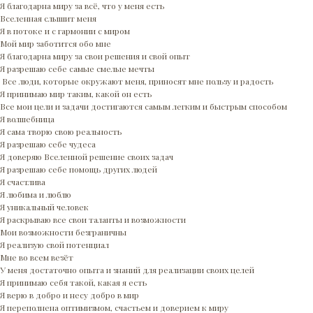
Я благодарна миру за всё, что у меня есть
Вселенная слышит меня
Я в потоке и с гармонии с миром
Мой мир заботится обо мне
Я благодарна миру за свои решения и свой опыт
Я разрешаю себе самые смелые мечты
Все люди, которые окружают меня, приносят мне пользу и радость
Я принимаю мир таким, какой он есть
Все мои цели и задачи достигаются самым легким и быстрым способом
Я волшебница
Я сама творю свою реальность
Я разрешаю себе чудеса
Я доверяю Вселенной решение своих задач
Я разрешаю себе помощь других людей
Я счастлива
Я любима и люблю
Я уникальный человек
Я раскрываю все свои таланты и возможности
Мои возможности безграничны
Я реализую свой потенциал
Мне во всем везёт
У меня достаточно опыта и знаний для реализации своих целей
Я принимаю себя такой, какая я есть
Я верю в добро и несу добро в мир
Я переполнена оптимизмом, счастьем и доверием к миру