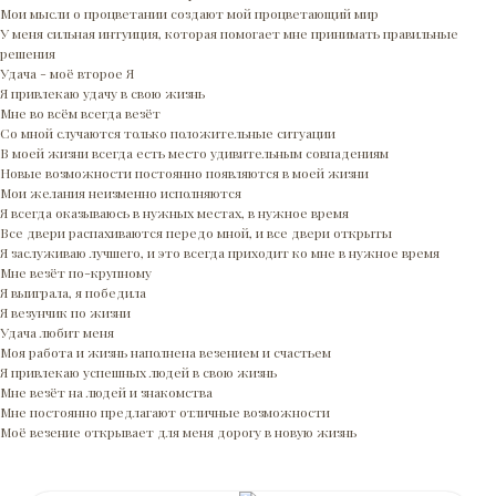
Мои мысли о процветании создают мой процветающий мир
У меня сильная интуиция, которая помогает мне принимать правильные
решения
Удача - моё второе Я
Я привлекаю удачу в свою жизнь
Мне во всём всегда везёт
Со мной случаются только положительные ситуации
В моей жизни всегда есть место удивительным совпадениям
Новые возможности постоянно появляются в моей жизни
Мои желания неизменно исполняются
Я всегда оказываюсь в нужных местах, в нужное время
Все двери распахиваются передо мной, и все двери открыты
Я заслуживаю лучшего, и это всегда приходит ко мне в нужное время
Мне везёт по-крупному
Я выиграла, я победила
Я везунчик по жизни
Удача любит меня
Моя работа и жизнь наполнена везением и счастьем
Я привлекаю успешных людей в свою жизнь
Мне везёт на людей и знакомства
Мне постоянно предлагают отличные возможности
Моё везение открывает для меня дорогу в новую жизнь