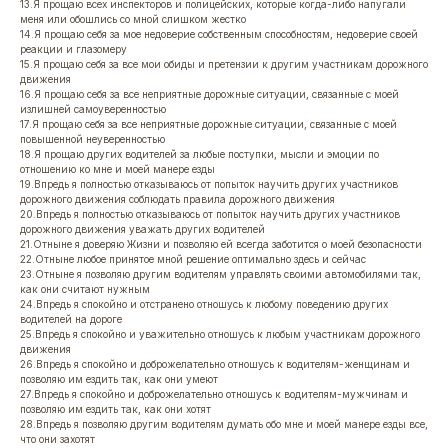
13.Я прощаю всех инспекторов и полицейских, которые когда-либо напугали
меня или обошлись со мной слишком жестко
14.Я прощаю себя за мое недоверие собственным способностям, недоверие своей
реакции и глазомеру
15.Я прощаю себя за все мои обиды и претензии к другим участникам дорожного
движения
16.Я прощаю себя за все неприятные дорожные ситуации, связанные с моей
излишней самоуверенностью
17.Я прощаю себя за все неприятные дорожные ситуации, связанные с моей
повышенной неуверенностью
18.Я прощаю других водителей за любые поступки, мысли и эмоции по
отношению ко мне и моей манере езды
19.Впредь я полностью отказываюсь от попыток научить других участников
дорожного движения соблюдать правила дорожного движения
20.Впредь я полностью отказываюсь от попыток научить других участников
дорожного движения уважать других водителей
21.Отныне я доверяю Жизни и позволяю ей всегда заботится о моей безопасности
22.Отныне любое принятое мной решение оптимально здесь и сейчас
23.Отныне я позволяю другим водителям управлять своими автомобилями так,
как они считают нужным
24.Впредь я спокойно и отстранено отношусь к любому поведению других
водителей на дороге
25.Впредь я спокойно и уважительно отношусь к любым участникам дорожного
движения
26.Впредь я спокойно и доброжелательно отношусь к водителям-женщинам и
позволяю им ездить так, как они умеют
27.Впредь я спокойно и доброжелательно отношусь к водителям-мужчинам и
позволяю им ездить так, как они хотят
28.Впредь я позволяю другим водителям думать обо мне и моей манере езды все,
что они захотят