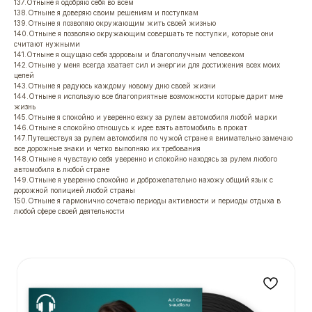
137.Отныне я одобряю себя во всем
138.Отныне я доверяю своим решениям и поступкам
139.Отныне я позволяю окружающим жить своей жизнью
140.Отныне я позволяю окружающим совершать те поступки, которые они
считают нужными
141.Отныне я ощущаю себя здоровым и благополучным человеком
142.Отныне у меня всегда хватает сил и энергии для достижения всех моих
целей
143.Отныне я радуюсь каждому новому дню своей жизни
144.Отныне я использую все благоприятные возможности которые дарит мне
жизнь
145.Отныне я спокойно и уверенно езжу за рулем автомобиля любой марки
146.Отныне я спокойно отношусь к идее взять автомобиль в прокат
147.Путешествуя за рулем автомобиля по чужой стране я внимательно замечаю
все дорожные знаки и четко выполняю их требования
148.Отныне я чувствую себя уверенно и спокойно находясь за рулем любого
автомобиля в любой стране
149.Отныне я уверенно спокойно и доброжелательно нахожу общий язык с
дорожной полицией любой страны
150.Отныне я гармонично сочетаю периоды активности и периоды отдыха в
любой сфере своей деятельности