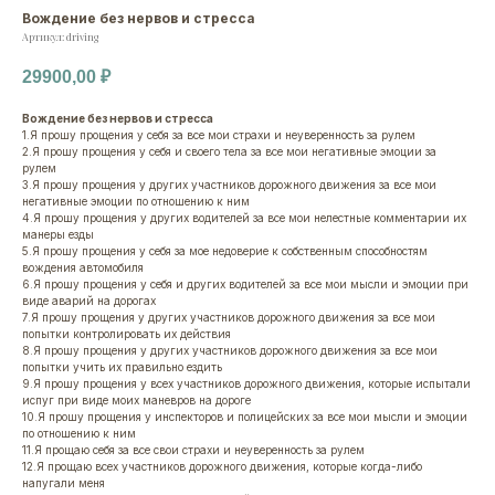
Вождение без нервов и стресса
Артикул:
driving
29900,00
₽
Вождение без нервов и стресса
1.Я прошу прощения у себя за все мои страхи и неуверенность за рулем
2.Я прошу прощения у себя и своего тела за все мои негативные эмоции за
рулем
3.Я прошу прощения у других участников дорожного движения за все мои
негативные эмоции по отношению к ним
4.Я прошу прощения у других водителей за все мои нелестные комментарии их
манеры езды
5.Я прошу прощения у себя за мое недоверие к собственным способностям
вождения автомобиля
6.Я прошу прощения у себя и других водителей за все мои мысли и эмоции при
виде аварий на дорогах
7.Я прошу прощения у других участников дорожного движения за все мои
попытки контролировать их действия
8.Я прошу прощения у других участников дорожного движения за все мои
попытки учить их правильно ездить
9.Я прошу прощения у всех участников дорожного движения, которые испытали
испуг при виде моих маневров на дороге
10.Я прошу прощения у инспекторов и полицейских за все мои мысли и эмоции
по отношению к ним
11.Я прощаю себя за все свои страхи и неуверенность за рулем
12.Я прощаю всех участников дорожного движения, которые когда-либо
напугали меня