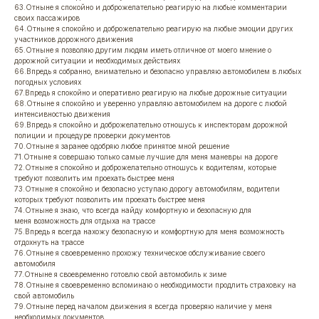
63.Отныне я спокойно и доброжелательно реагирую на любые комментарии
своих пассажиров
64.Отныне я спокойно и доброжелательно реагирую на любые эмоции других
участников дорожного движения
65.Отныне я позволяю другим людям иметь отличное от моего мнение о
дорожной ситуации и необходимых действиях
66.Впредь я собранно, внимательно и безопасно управляю автомобилем в любых
погодных условиях
67.Впредь я спокойно и оперативно реагирую на любые дорожные ситуации
68.Отныне я спокойно и уверенно управляю автомобилем на дороге с любой
интенсивностью движения
69.Впредь я спокойно и доброжелательно отношусь к инспекторам дорожной
полиции и процедуре проверки документов
70.Отныне я заранее одобряю любое принятое мной решение
71.Отныне я совершаю только самые лучшие для меня маневры на дороге
72.Отныне я спокойно и доброжелательно отношусь к водителям, которые
требуют позволить им проехать быстрее меня
73.Отныне я спокойно и безопасно уступаю дорогу автомобилям, водители
которых требуют позволить им проехать быстрее меня
74.Отныне я знаю, что всегда найду комфортную и безопасную для
меня возможность для отдыха на трассе
75.Впредь я всегда нахожу безопасную и комфортную для меня возможность
отдохнуть на трассе
76.Отныне я своевременно прохожу техническое обслуживание своего
автомобиля
77.Отныне я своевременно готовлю свой автомобиль к зиме
78.Отныне я своевременно вспоминаю о необходимости продлить страховку на
свой автомобиль
79.Отныне перед началом движения я всегда проверяю наличие у меня
необходимых документов