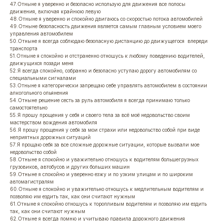
47.Отныне я уверенно и безопасно использую для движения все полосы
движения, включая крайнюю левую
48.Отныне я уверенно и спокойно двигаюсь со скоростью потока автомобилей
49.Отныне безопасность движения является самым главным условием моего
управления автомобилем
50.Отныне я всегда соблюдаю безопасную дистанцию до движущегося впереди
транспорта
51.Отныне я спокойно и отстраненно отношусь к любому поведению водителей,
движущихся позади меня
52.Я всегда спокойно, собранно и безопасно уступаю дорогу автомобилям со
специальными сигналами
53.Отныне я категорически запрещаю себе управлять автомобилем в состоянии
алкогольного опьянения
54.Отныне решение сесть за руль автомобиля я всегда принимаю только
самостоятельно
55.Я прошу прощения у себя и своего тела за всё моё недовольство своим
мастерством вождения автомобиля
56.Я прошу прощения у себя за мои страхи или недовольство собой при виде
неприятных дорожных ситуаций
57.Я прощаю себя за все сложные дорожные ситуации, которые вызвали мое
недовольство собой
58.Отныне я спокойно и уважительно отношусь к водителям большегрузных
грузовиков, автобусов и других больших машин
59.Отныне я спокойно и уверенно езжу и по узким улицам и по широким
автомагистралям
60.Отныне я спокойно и уважительно отношусь к медлительным водителям и
позволяю им ездить так, как они считают нужным
61.Отныне я спокойно отношусь к торопливым водителям и позволяю им ездить
так, как они считают нужным
62.Отныне я всегда помню и учитываю правила дорожного движения