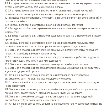
99.Я стираю все неприятные воспоминания связанные с моей неуверенностью за
рулем и полностью забираю из них всю энергию
100.Я стираю все неприятные воспоминания связанные с моей излишней
самоуверенностью за рулем и полностью забираю из них всю энергию
101.Я забираю всю отрицательную энергию из моих неприятных воспоминаний о
дорожных пробках
102.Впредь я спокойно и отстраненно отношусь к велосипедистам
103.Впредь я спокойно и отстраненно отношусь к водителям скутеров мопедов и
мотоциклов
104.Впредь я собранно внимательно и безопасно управляю автомобилем в любое
время суток
105.Впредь я спокойно и отстраненно отношусь к водителям пользующимся
дальним светом на трассе даже при наличии встречного движения
106.Отныне я спокойно и отстраненно отношусь к любому качеству дорожного
покрытия и любому качеству уборки улиц
107.Отныне я спокойно и отстраненно отношусь ремонтным работам на дорогах
препятствующим обычному режиму движения
108.Отныне я спокойно и отстраненно отношусь к пробкам на дорогах
109.Отныне я спокойно и доброжелательно отношусь к окружающим водителям
в условиях дорожной пробки
110.Отныне я всегда нахожу полезное мне и безопасное для управления
автомобилем занятие если попадаю в дорожную пробку
111.Отныне я спокойно и отстранено отношусь к выскакивающим на проезжую
часть животным
112.Отныне я всегда нахожу и использую безопасную для себя и окружающих
возможность предотвратить столкновение с животным на дороге
113.Отныне я спокойно и рассудительно отношусь к ситуациям когда мой
автомобиль требует дополнительного ремонта
114.Отныне у меня всегда есть деньги на полноценное техническое обслуживание