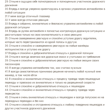
29.Отныне я ощущаю себя полноправным и полноценным участником дорожного
движения
30.Впредь я всегда уверенно ориентируюсь в органах управления автомобилем в
любой ситуации
31.У меня всегда отличный глазомер
32.У меня всегда отличная реакция
33.Впредь я собранно, внимательно и безопасно управляю автомобилем в любой
дорожной ситуации
34.Впредь за рулем автомобиля я полностью контролирую дорожную ситуацию и
рассчитываю только на свою внимательность и свою реакцию
35.Отныне своевременно реагирую и спокойно уступаю дорогу водителям,
которые часто перестраиваются из одной полосы в другую.
36.Отныне я спокойно и своевременно реагирую на любые манёвры
мотоциклистов и уступаю им дорогу
37.Впредь я спокойно и доброжелательно отношусь к дорожной полиции
38.Отныне я всегда замечаю все дорожные знаки и учитываю их требования
39.Отныне я спокойно и доброжелательно реагирую на любые эмоции своих
пассажиров
40.Я всегда управляю автомобилем так, как считаю нужным
41.Я всегда самостоятельно принимаю решение начинать любой нужный мне
маневр, в том числе обгон
42.Я спокойно и внимательно отношусь к процессу проезда через пешеходные
переходы и проезжаю их внимательно и только на разрешенной скорости
43.Отныне я спокойно и доброжелательно отношусь к пешеходам
44.Отныне я спокойно и внимательно отношусь к процессу проезда через
перекресток
45.Отныне я очень внимательно отношусь к пешеходам и всегда попускаю их на
переходных переходах и без них
46.Отныне я спокойно и отстраненно отношусь к любому поведению пешеходов и
других участников дорожного движения