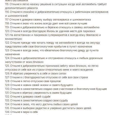
моего автомобиля
115.Отныне я легко нахожу решение в ситуации когда мой автомобиль требует
дополнительного ремонта
116.Отныне я спокойно и доброжелательно отношусь к работникам автосервисов
и шиномонтажей
117.Отныне я доверяю своему выбору автосервиса и шиномонтажа
118.Отныне я знаю что жизнь всегда дает мне всё самое лучшее
119.Отныне я доброжелательно и бережно отношусь к своему автомобилю
120.Отныне я всегда благодарю Жизнь за удачное место для парковки
121.На автостоянках и пакровках супермаркетов я всегда езжу безопасно и
внимательно
122.Отныне прежде чем начать поезду на автомобиле я всегда на секунду
представляю себе свое благополучное прибытие в пункт назначения
123.Отныне я всегда знаю, что обязательно благополучно доеду до пункта
назначения
124.Отныне я доброжелательно и отстраненно отношусь к любым дорожным
напутствиям от моих близких
125.Отныне я доброжелательно принимаю заботу моих близких, но легко
отпускаю от себя все их страхи относительно меня и моего вождения
126.Я обретаю уверенность в себе и своих силах
127.Отныне я с благодарностью отпускаю от себя все свои страхи
128.Отныне я легко отпускаю свое прошлое
129.Отныне я хозяин своей жизни и своего будущего
130.Отныне я самостоятельно создаю свое счастливое и благополучное будущее
131.Отныне я обретаю уверенность в своем будущем
132.Отныне я доверяю своей судьбе
133.Отныне я самостоятельно создаю свою судьбу
134.Отныне я знаю, что могу достичь любых своих целей
135.Отныне я выбираю радостно и уверенно достигать своих целей
136.Отныне я верю в себя