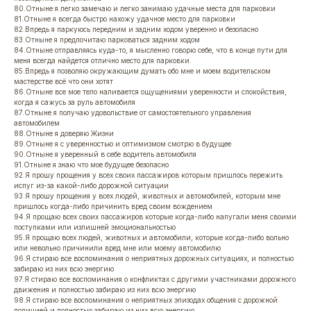
80.Отныне я легко замечаю и легко занимаю удачные места для парковки
81.Отныне я всегда быстро нахожу удачное место для парковки
82.Впредь я паркуюсь передним и задним ходом уверенно и безопасно
83.Отныне я предпочитаю парковаться задним ходом
84.Отныне отправляясь куда-то, я мысленно говорю себе, что в конце пути для
меня всегда найдется отлично место для парковки.
85.Впредь я позволяю окружающим думать обо мне и моем водительском
мастерстве всё что они хотят
86.Отныне все мое тело наливается ощущениями уверенности и спокойствия,
когда я сажусь за руль автомобиля
87.Отныне я получаю удовольствие от самостоятельного управления
автомобилем
88.Отныне я доверяю Жизни
89.Отныне я с уверенностью и оптимизмом смотрю в будущее
90.Отныне я уверенный в себе водитель автомобиля
91.Отныне я знаю что мое будущее безопасно
92.Я прошу прощения у всех своих пассажиров которым пришлось пережить
испуг из-за какой-либо дорожной ситуации
93.Я прошу прощения у всех людей, животных и автомобилей, которым мне
пришлось когда-либо причинить вред своим вождением
94.Я прощаю всех своих пассажиров которые когда-либо напугали меня своими
поступками или излишней эмоциональностью
95.Я прощаю всех людей, животных и автомобили, которые когда-либо вольно
или невольно причинили вред мне или моему автомобилю
96.Я стираю все воспоминания о неприятных дорожных ситуациях, и полностью
забираю из них всю энергию
97.Я стираю все воспоминания о конфликтах с другими участниками дорожного
движения и полностью забираю из них всю энергию
98.Я стираю все воспоминания о неприятных эпизодах общения с дорожной
полицией и полностью забираю из них всю энергию