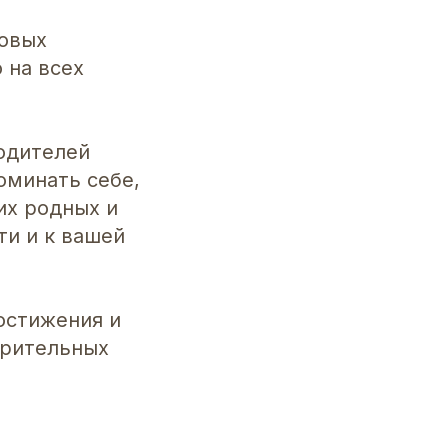
новых
 на всех
одителей
оминать себе,
их родных и
ти и к вашей
достижения и
ерительных