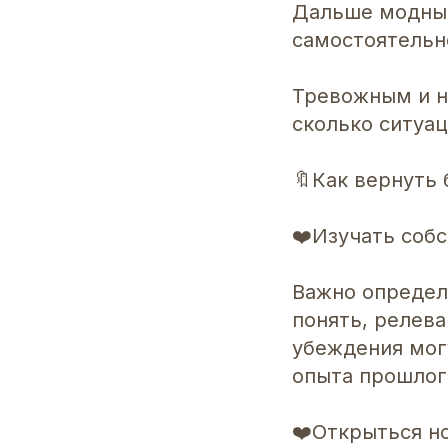
Дальше модные
самостоятельн
Тревожным и н
сколько ситуа
🔖Как вернуть 
❤️Изучать соб
Важно определ
понять, релева
убеждения мог
опыта прошлог
❤️Открыться н