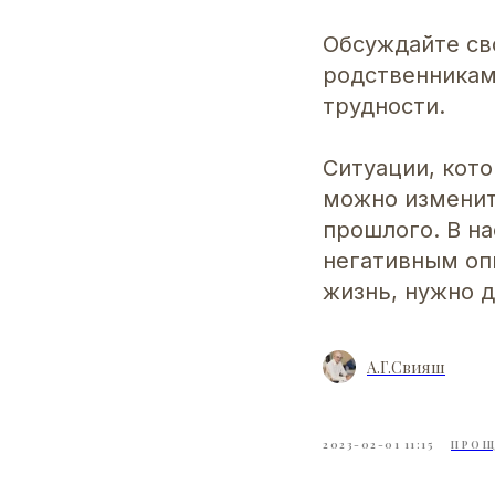
Обсуждайте св
родственникам
трудности.
Ситуации, кот
можно изменить
прошлого. В н
негативным оп
жизнь, нужно д
А.Г.Свияш
2023-02-01 11:15
ПРОЩ