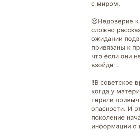
с миром.
☹️Недоверие к
сложно рассказ
ожидании подв
привязаны к п
что если они н
взойдет.
‼️В советское 
когда у матери
теряли привыч
опасности. И э
поколение нача
информации о 