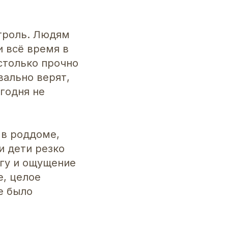
нтроль. Людям
и всё время в
столько прочно
вально верят,
егодня не
 в роддоме,
и дети резко
огу и ощущение
е, целое
е было