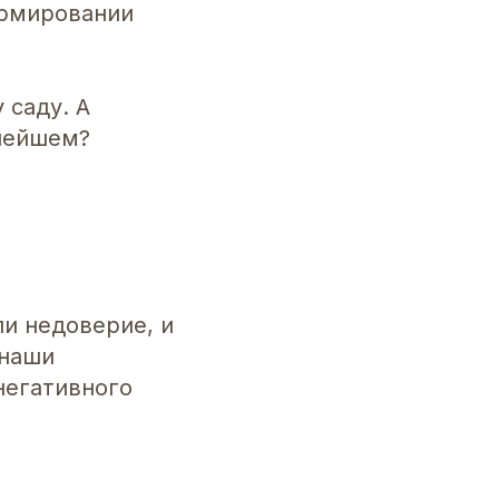
ормировании
 саду. А
ьнейшем?
и недоверие, и
 наши
негативного