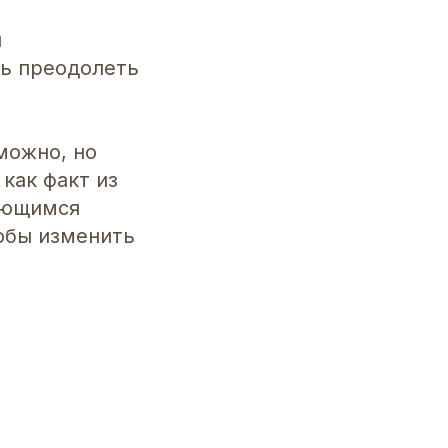
и
чь преодолеть
можно, но
как факт из
еющимся
тобы изменить