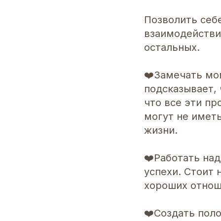
Позволить себ
взаимодействий
остальных.
❤️Замечать мо
подсказывает,
что все эти пр
могут не имет
жизни.
❤️Работать над
успехи. Стоит 
хороших отнош
❤️Создать пол