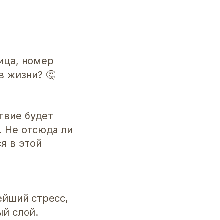
ица, номер
в жизни? 🤔
твие будет
. Не отсюда ли
я в этой
ейший стресс,
й слой.