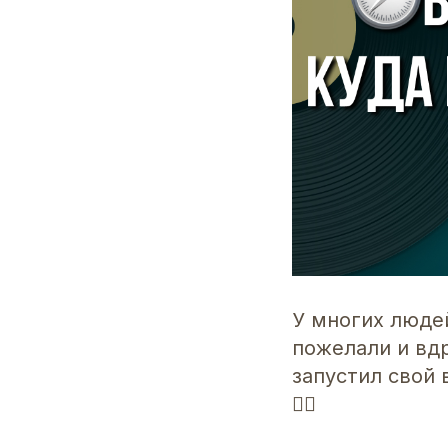
У многих людей
пожелали и вдр
запустил свой 
👌🏻