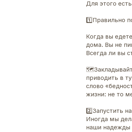
Для этого есть 
1️⃣Правильно 
Когда вы едете
дома. Вы не пи
Всегда ли вы с
🗺️Закладывай
приводить в т
слово «бедност
жизни: не то м
2️⃣Запустить н
Иногда мы дел
наши надежды 