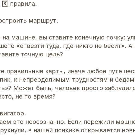
3️⃣ правила.
построить маршрут.
 на машине, вы ставите конечную точку: ул
шете «отвезти туда, где никто не бесит». А 
тавите точную цель?
те правильные карты, иначе любое путешес
упик, к непреодолимым трудностям и бедам
ь»? Может быть, человек просто заблудилс
есто, не то время?
авигатор.
аем это неосознанно. Если пережили мощн
рухнули, в нашей психике открывается новы