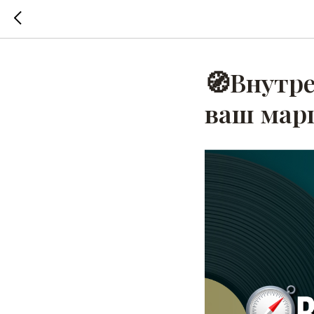
🧭Внутре
ваш мар