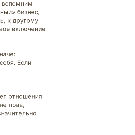
е вспомним
шный» бизнес,
ь, к другому
овое включение
наче:
себя. Если
яет отношения
не прав,
значительно