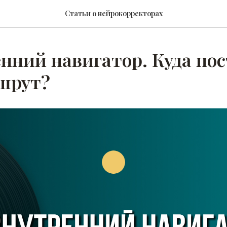
Статьи о нейрокорректорах
нний навигатор. Куда по
шрут?