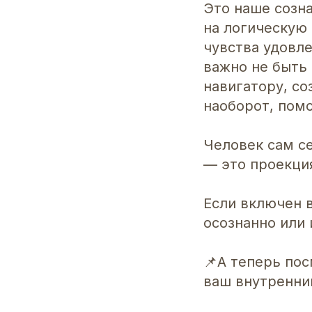
Это наше созна
на логическую 
чувства удовле
важно не быть
навигатору, со
наоборот, пом
Человек сам се
— это проекция
Если включен в
осознанно или 
📌А теперь пос
ваш внутренни