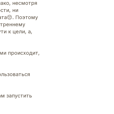
нако, несмотря
сти, ни
ата😔. Поэтому
утреннему
и к цели, а,
ами происходит,
ользоваться
ам запустить