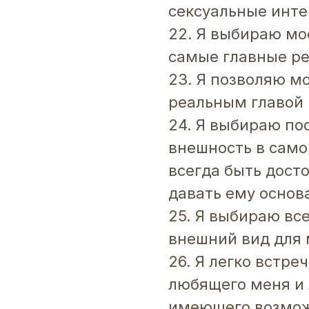
сексуальные инт
22. Я выбираю м
самые главные р
23. Я позволяю 
реальным главой 
24. Я выбираю по
внешность в само
всегда быть дост
давать ему основ
25. Я выбираю вс
внешний вид для
26. Я легко встре
любящего меня и 
имеющего возмож