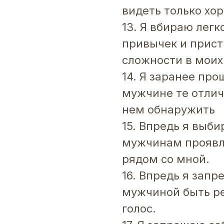
видеть только хо
13. Я вбираю легк
привычек и прист
сложности в мои
14. Я заранее п
мужчине те отличи
нем обнаружить
15. Впредь я выб
мужчинам проявл
рядом со мной.
16. Впредь я зап
мужчиной быть ре
голос.