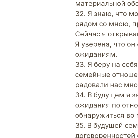
материальной об
32. Я знаю, что 
рядом со мною, пр
Сейчас я открыва
Я уверена, что о
ожиданиям.
33. Я беру на себ
семейные отношен
радовали нас мно
34. В будущем я з
ожидания по отно
обнаружиться во
35. В будущей се
договоренностей