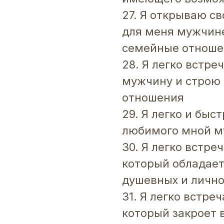
27. Я открываю с
для меня мужчине
семейные отноше
28. Я легко встр
мужчину и строю 
отношения
29. Я легко и бы
любимого мной м
30. Я легко встр
который обладае
душевных и лично
31. Я легко встр
который закроет в