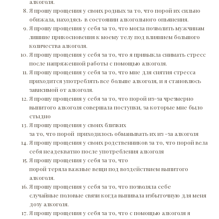
алкоголя.
Я прошу прощения у своих родных за то, что порой их сильно
обижала, находясь в состоянии алкогольного опьянения.
Я прошу прощения у себя за то, что могла позволить мужчинам
лишние прикосновения к моему телу под влиянием большого
количества алкоголя.
Я прошу прощения у себя за то, что я привыкла снимать стресс
после напряженной работы с помощью алкоголя.
Я прошу прощения у себя за то, что мне для снятия стресса
приходится употреблять все больше алкоголя, и я становлюсь
зависимой от алкоголя.
Я прошу прощения у себя за то, что порой из-за чрезмерно
выпитого алкоголя совершала поступки, за которые мне было
стыдно
Я прошу прощения у своих близких
за то, что порой приходилось обманывать их из -за алкоголя
Я прошу прощения у своих родственников за то, что порой вела
себя неадекватно после употребления алкоголя
Я прошу прощения у себя за то, что
порой теряла важные вещи под воздействием выпитого
алкоголя.
Я прошу прощения у себя за то, что позволяла себе
случайные половые связи когда выпивала избыточную для меня
дозу алкоголя.
Я прошу прощения у себя за то, что с помощью алкоголя я