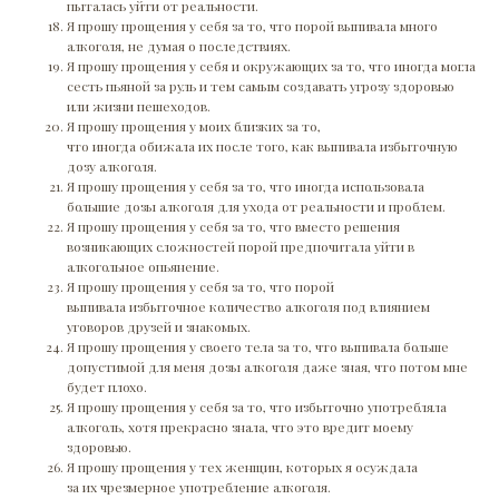
пыталась уйти от реальности.
Я прошу прощения у себя за то, что порой выпивала много
алкоголя, не думая о последствиях.
Я прошу прощения у себя и окружающих за то, что иногда могла
сесть пьяной за руль и тем самым создавать угрозу здоровью
или жизни пешеходов.
Я прошу прощения у моих близких за то,
что иногда обижала их после того, как выпивала избыточную
дозу алкоголя.
Я прошу прощения у себя за то, что иногда использовала
большие дозы алкоголя для ухода от реальности и проблем.
Я прошу прощения у себя за то, что вместо решения
возникающих сложностей порой предпочитала уйти в
алкогольное опьянение.
Я прошу прощения у себя за то, что порой
выпивала избыточное количество алкоголя под влиянием
уговоров друзей и знакомых.
Я прошу прощения у своего тела за то, что выпивала больше
допустимой для меня дозы алкоголя даже зная, что потом мне
будет плохо.
Я прошу прощения у себя за то, что избыточно употребляла
алкоголь, хотя прекрасно знала, что это вредит моему
здоровью.
Я прошу прощения у тех женщин, которых я осуждала
за их чрезмерное употребление алкоголя.