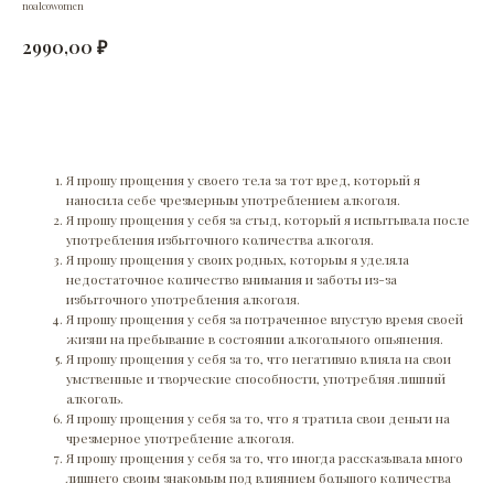
noalcowomen
₽
2990,00
Добавить в корзину
Я прошу прощения у своего тела за тот вред, который я
наносила себе чрезмерным употреблением алкоголя.
Я прошу прощения у себя за стыд, который я испытывала после
употребления избыточного количества алкоголя.
Я прошу прощения у своих родных, которым я уделяла
недостаточное количество внимания и заботы из-за
избыточного употребления алкоголя.
Я прошу прощения у себя за потраченное впустую время своей
жизни на пребывание в состоянии алкогольного опьянения.
Я прошу прощения у себя за то, что негативно влияла на свои
умственные и творческие способности, употребляя лишний
алкоголь.
Я прошу прощения у себя за то, что я тратила свои деньги на
чрезмерное употребление алкоголя.
Я прошу прощения у себя за то, что иногда рассказывала много
лишнего своим знакомым под влиянием большого количества