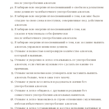
после употребления алкоголя
Я забираю всю энергию из воспоминаний о своём неадекватном
поведении из-за избыточного употребления алкоголя.
Я забираю всю энергию из воспоминаний о том, как мне было
стыдно за свои слова и поступки, совершенные под действием
алкоголя.
Я забираю всю энергию из воспоминаний о том, как
ужасно я чувствовала себя физически
после избыточного употребления алкоголем.
Я забираю энергию из воспоминаний о том, как желание выпить
алкоголь управляло моим поведением.
Отныне я полностью контролирую количество алкоголя,
который я выпиваю.
Отныне я уверенно и легко отказываюсь от употребления
алкоголя, если считаю нужным это сделать по каким-то
причинам.
Отныне меня невозможно уговорить или заставить выпить
алкоголь больше, чем я сама того захочу.
Отныне я умею веселиться и радоваться жизни без
употребления алкоголя.
Отныне я легко общаюсь с друзьями и родными без
совместного употребления алкогольных напитков.
Отныне я легко знакомлюсь и строю отношения с мужчинами,
избегая избыточного употребление алкоголя.
Отныне я легко устанавливаю и жестко исполняю разумные и