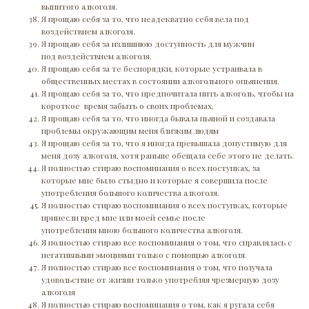
выпитого алкоголя.
Я прощаю себя за то, что неадекватно себя вела под
воздействием алкоголя.
Я прощаю себя за излишнюю доступность для мужчин
под воздействием алкоголя.
Я прощаю себя за те беспорядки, которые устраивала в
общественных местах в состоянии алкогольного опьянения.
Я прощаю себя за то, что предпочитала пить алкоголь, чтобы на
короткое время забыть о своих проблемах.
Я прощаю себя за то, что иногда бывала пьяной и создавала
проблемы окружающим меня близким людям
Я прощаю себя за то, что я иногда превышала допустимую для
меня дозу алкоголя, хотя раньше обещала себе этого не делать.
Я полностью стираю воспоминания о всех поступках, за
которые мне было стыдно и которые я совершила после
употребления большого количества алкоголя.
Я полностью стираю воспоминания о всех поступках, которые
принесли вред мне или моей семье после
употребления мною большого количества алкоголя.
Я полностью стираю все воспоминания о том, что справлялась с
негативными эмоциями только с помощью алкоголя.
Я полностью стираю все воспоминания о том, что получала
удовольствие от жизни только употребляя чрезмерную дозу
алкоголя
Я полностью стираю воспоминания о том, как я ругала себя