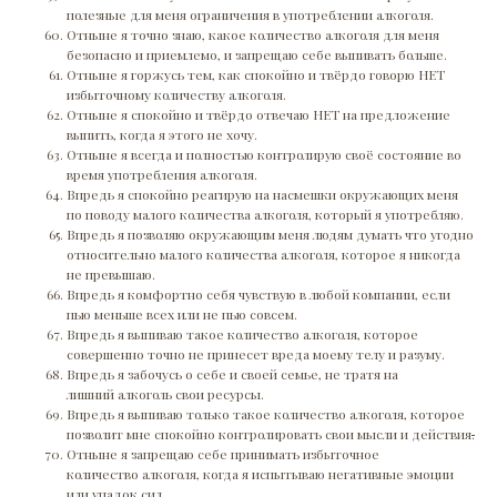
полезные для меня ограничения в употреблении алкоголя.
Отныне я точно знаю, какое количество алкоголя для меня
безопасно и приемлемо, и запрещаю себе выпивать больше.
Отныне я горжусь тем, как спокойно и твёрдо говорю НЕТ
избыточному количеству алкоголя.
Отныне я спокойно и твёрдо отвечаю НЕТ на предложение
выпить, когда я этого не хочу.
Отныне я всегда и полностью контролирую своё состояние во
время употребления алкоголя.
Впредь я спокойно реагирую на насмешки окружающих меня
по поводу малого количества алкоголя, который я употребляю.
Впредь я позволяю окружающим меня людям думать что угодно
относительно малого количества алкоголя, которое я никогда
не превышаю.
Впредь я комфортно себя чувствую в любой компании, если
пью меньше всех или не пью совсем.
Впредь я выпиваю такое количество алкоголя, которое
совершенно точно не принесет вреда моему телу и разуму.
Впредь я забочусь о себе и своей семье, не тратя на
лишний алкоголь свои ресурсы.
Впредь я выпиваю только такое количество алкоголя, которое
позволит мне спокойно контролировать свои мысли и действия
.
Отныне я запрещаю себе принимать избыточное
количество алкоголя, когда я испытываю негативные эмоции
или упадок сил