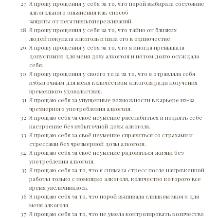
Я прошу прощения у себя за то, что порой выбирала состояние
алкогольного опьянения как способ
защиты от негативныхпереживаний.
Я прошу прощения у себя за то, что тайно от близких
людей покупала алкоголь и пила его в одиночестве.
Я прошу прощения у себя за то, что я иногда превышала
допустимую для меня дозу алкоголя и потом долго осуждала
себя.
Я прошу прощения у своего тела за то, что я отравляла себя
избыточным для меня количеством алкоголя ради получения
временного удовольствия.
Я прощаю себя за упущенные возможности в карьере из-за
чрезмерного употребления алкоголя.
Я прощаю себя за своё неумение расслабиться и поднять себе
настроение без избыточной дозы алкоголя.
Я прощаю себя за своё неумение справиться со страхами и
стрессами без чрезмерной дозы алкоголя.
Я прощаю себя за своё неумение радоваться жизни без
употребления алкоголя.
Я прощаю себя за то, что я снимала стресс после напряженной
работы только с помощью алкоголя, количество которого все
время увеличивалось.
Я прощаю себя за то, что порой выпивала слишком много для
меня алкоголя.
Я прощаю себя за то, что не умела контролировать количество