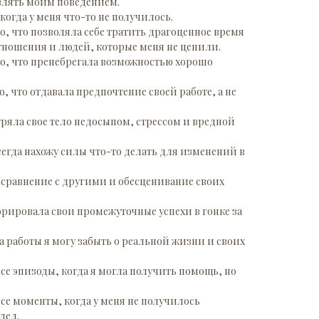
лять моим поведением.
 когда у меня что-то не получилось.
то, что позволяла себе тратить драгоценное время
тношения и людей, которые меня не ценили.
то, что пренебрегала возможностью хорошо
о, что отдавала предпочтение своей работе, а не
нуряла свое тело недосыпом, стрессом и вредной
всегда нахожу силы что-то делать для изменений в
 сравнение с другими и обесценивание своих
норировала свои промежуточные успехи в гонке за
за работы я могу забыть о реальной жизни и своих
все эпизоды, когда я могла получить помощь, но
все моменты, когда у меня не получилось
дел.