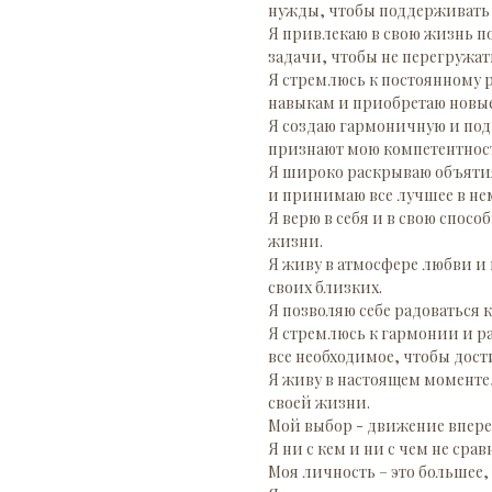
нужды, чтобы поддерживать 
Я привлекаю в свою жизнь п
задачи, чтобы не перегружат
Я стремлюсь к постоянному р
навыкам и приобретаю новые
Я создаю гармоничную и под
признают мою компетентност
Я широко раскрываю объятия
и принимаю все лучшее в не
Я верю в себя и в свою спосо
жизни.
Я живу в атмосфере любви и 
своих близких.
Я позволяю себе радоваться 
Я стремлюсь к гармонии и ра
все необходимое, чтобы дост
Я живу в настоящем момент
своей жизни.
Мой выбор - движение вперед
Я ни с кем и ни с чем не срав
Моя личность – это большее,