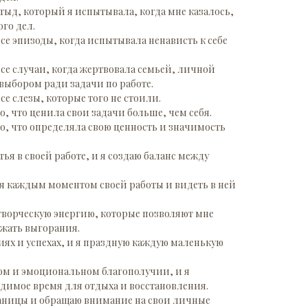
стыд, который я испытывала, когда мне казалось,
го дел.
все эпизоды, когда испытывала ненависть к себе
все случаи, когда жертвовала семьей, личной
выбором ради задачи по работе.
се слезы, которые того не стоили.
о, что ценила свои задачи больше, чем себя.
то, что определяла свою ценность и значимость
ья в своей работе, и я создаю баланс между
ся каждым моментом своей работы и видеть в ней
творческую энергию, которые позволяют мне
ежать выгорания.
иях и успехах, и я праздную каждую маленькую
ком и эмоциональном благополучии, и я
одимое время для отдыха и восстановления.
аницы и обращаю внимание на свои личные