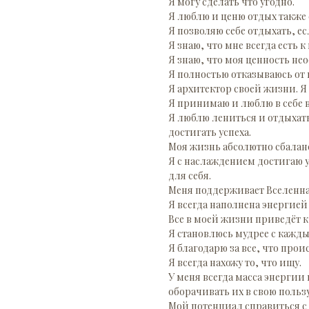
Я могу сделать что угодно.
Я люблю и ценю отдых также 
Я позволяю себе отдыхать, ес
Я знаю, что мне всегда есть 
Я знаю, что моя ценность не
Я полностью отказываюсь от
Я архитектор своей жизни. Я
Я принимаю и люблю в себе в
Я люблю лениться и отдыхать
достигать успеха.
Моя жизнь абсолютно сбалан
Я с наслаждением достигаю у
для себя.
Меня поддерживает Вселенна
Я всегда наполнена энергией 
Все в моей жизни приведёт к
Я становлюсь мудрее с кажд
Я благодарю за все, что прои
Я всегда нахожу то, что ищу.
У меня всегда масса энергии
оборачивать их в свою пользу
Мой потенциал справиться с