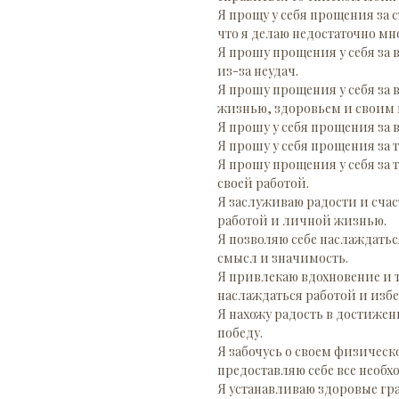
Я прощу у себя прощения за 
что я делаю недостаточно мно
Я прошу прощения у себя за 
из-за неудач.
Я прошу прощения у себя за 
жизнью, здоровьем и своим 
Я прошу у себя прощения за в
Я прошу у себя прощения за т
Я прошу прощения у себя за 
своей работой.
Я заслуживаю радости и счаст
работой и личной жизнью.
Я позволяю себе наслаждать
смысл и значимость.
Я привлекаю вдохновение и 
наслаждаться работой и изб
Я нахожу радость в достижен
победу.
Я забочусь о своем физичес
предоставляю себе все необх
Я устанавливаю здоровые гр