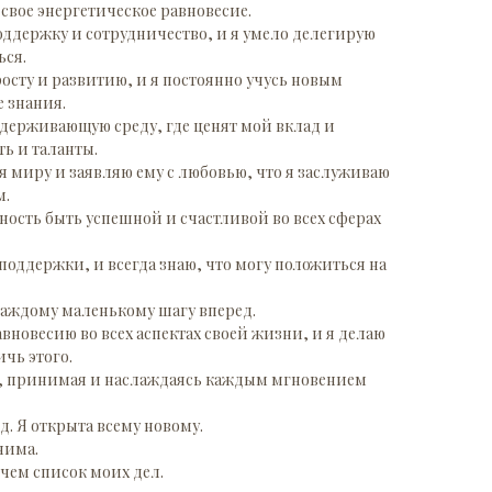
свое энергетическое равновесие.
оддержку и сотрудничество, и я умело делегирую
ься.
осту и развитию, и я постоянно учусь новым
 знания.
держивающую среду, где ценят мой вклад и
ь и таланты.
 миру и заявляю ему с любовью, что я заслуживаю
м.
бность быть успешной и счастливой во всех сферах
поддержки, и всегда знаю, что могу положиться на
каждому маленькому шагу вперед.
вновесию во всех аспектах своей жизни, и я делаю
ичь этого.
е, принимая и наслаждаясь каждым мгновением
. Я открыта всему новому.
нима.
 чем список моих дел.