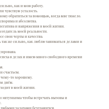
сильно, как и мою работу.
ли чувствую усталость.
к кому обратиться за помощью, когда мне тяжело.
оспорима и абсолютна.
 негатива и напряжения в моей жизни.
 создатель моей реальности.
се свои черты и качества.
 так же сильно, как люблю заниматься делами и
сирована.
спеха в делах и имею много свободного времени
я.
и счастьем.
 чему-то хорошему.
ым днём.
сходит в моей жизни.
 и энтузиазма чтобы встречать вызовы и
.
 любыми задачами безграничен.