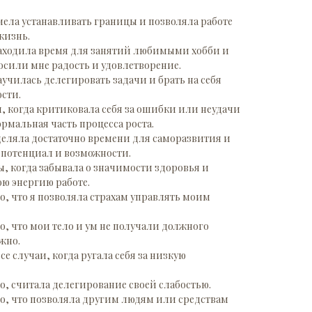
умела устанавливать границы и позволяла работе
жизнь.
 находила время для занятий любимыми хобби и
сили мне радость и удовлетворение.
научилась делегировать задачи и брать на себя
сти.
ы, когда критиковала себя за ошибки или неудачи
нормальная часть процесса роста.
 уделяла достаточно времени для саморазвития и
 потенциал и возможности.
ы, когда забывала о значимости здоровья и
ою энергию работе.
то, что я позволяла страхам управлять моим
то, что мои тело и ум не получали должного
жно.
се случаи, когда ругала себя за низкую
то, считала делегирование своей слабостью.
то, что позволяла другим людям или средствам