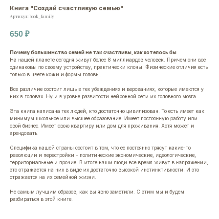
Книга "Создай счастливую семью"
Артикул:
book_family
650
₽
Почему большинство семей не так счастливы, как хотелось бы
На нашей планете сегодня живут более 8 миллиардов человек. Причем они все
одинаковы по своему устройству, практически клоны. Физические отличия есть
только в цвете кожи и формы головы.
Все различие состоит лишь в тех убеждениях и верованиях, которые имеются у
них в головах. Ну и в уровне развитости нейронной сети их головного мозга.
Эта книга написана тех людей, кто достаточно цивилизован. То есть имеет как
минимум школьное или высшее образование. Имеет постоянную работу или
свой бизнес. Имеет свою квартиру или дом для проживания. Хотя может и
арендовать.
Специфика нашей страны состоит в том, что ее постоянно трясут какие-то
революции и перестройки – политические экономические, идеологические,
территориальные и прочие. В итоге наши люди все время живут в напряжении,
это отражается на них в виде их достаточно высокой инстинктивности. И это
отражается на их семейной жизни.
Не самым лучшим образов, как вы явно заметили. С этим мы и будем
разбираться в этой книге.