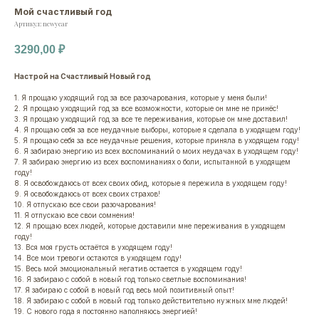
Мой счастливый год
Артикул:
newyear
3290,00
₽
Настрой на Счастливый Новый год
1. Я прощаю уходящий год за все разочарования, которые у меня были!
2. Я прощаю уходящий год за все возможности, которые он мне не принёс!
3. Я прощаю уходящий год за все те переживания, которые он мне доставил!
4. Я прощаю себя за все неудачные выборы, которые я сделала в уходящем году!
5. Я прощаю себя за все неудачные решения, которые приняла в уходящем году!
6. Я забираю энергию из всех воспоминаний о моих неудачах в уходящем году!
7. Я забираю энергию из всех воспоминаниях о боли, испытанной в уходящем
году!
8. Я освобождаюсь от всех своих обид, которые я пережила в уходящем году!
9. Я освобождаюсь от всех своих страхов!
10. Я отпускаю все свои разочарования!
11. Я отпускаю все свои сомнения!
12. Я прощаю всех людей, которые доставили мне переживания в уходящем
году!
13. Вся моя грусть остаётся в уходящем году!
14. Все мои тревоги остаются в уходящем году!
15. Весь мой эмоциональный негатив остается в уходящем году!
16. Я забираю с собой в новый год только светлые воспоминания!
17. Я забираю с собой в новый год весь мой позитивный опыт!
18. Я забираю с собой в новый год только действительно нужных мне людей!
19. С нового года я постоянно наполняюсь энергией!