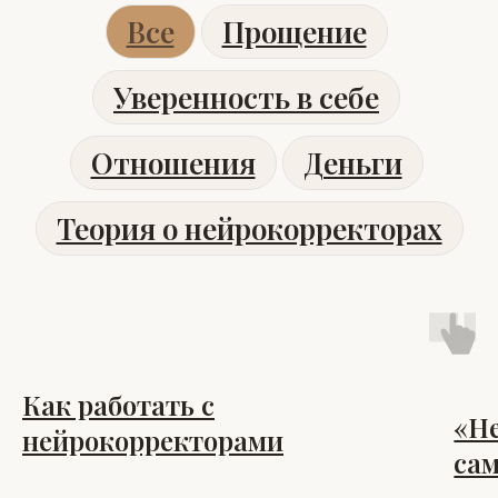
Все
Прощение
Уверенность в себе
Отношения
Деньги
Теория о нейрокорректорах
Как работать с
«Н
нейрокорректорами
са