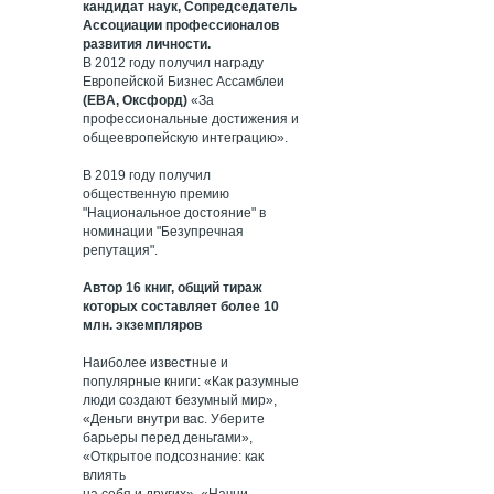
кандидат наук, Сопредседатель
Ассоциации профессионалов
развития личности.
В 2012 году получил награду
Европейской Бизнес Ассамблеи
(EBA, Оксфорд)
«За
профессиональные достижения и
общеевропейскую интеграцию».
В 2019 году получил
общественную премию
"Национальное достояние" в
номинации "Безупречная
репутация".
Автор 16 книг, общий тираж
которых составляет более 10
млн. экземпляров
Наиболее известные и
популярные книги: «Как разумные
люди создают безумный мир»,
«Деньги внутри вас. Уберите
барьеры перед деньгами»,
«Открытое подсознание: как
влиять